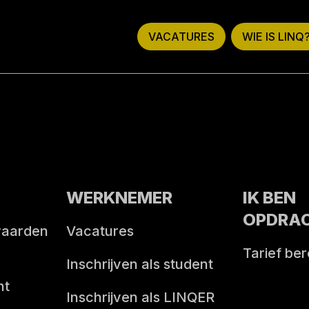
VACATURES
WIE IS LINQ
WERKNEMER
IK BEN
OPDRA
waarden
Vacatures
Tarief be
Inschrijven als student
nt
Inschrijven als LINQER