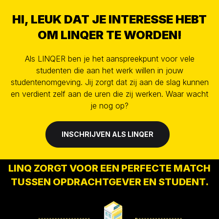
HI, LEUK DAT JE INTERESSE HEBT
OM LINQER TE WORDEN!
Als LINQER ben je het aanspreekpunt voor vele
studenten die aan het werk willen in jouw
studentenomgeving. Jij zorgt dat zij aan de slag kunnen
en verdient zelf aan de uren die zij werken. Waar wacht
je nog op?
INSCHRIJVEN ALS LINQER
LINQ ZORGT VOOR EEN PERFECTE MATCH
TUSSEN OPDRACHTGEVER EN STUDENT.