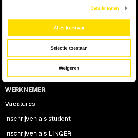
Algemene voorwaarden NBBU
Details tonen
Privacy statement
Alles toestaan
Persooneelsgids uitzendkrachten
Selectie toestaan
Antidiscriminatiebeleid
Klacht indienen
Weigeren
WERKNEMER
Vacatures
Inschrijven als student
Inschrijven als LINQER