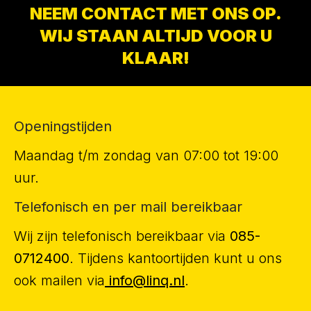
NEEM CONTACT MET ONS OP.
WIJ STAAN ALTIJD VOOR U
KLAAR!
Openingstijden
Maandag t/m zondag van 07:00 tot 19:00
uur.
Telefonisch en per mail bereikbaar
Wij zijn telefonisch bereikbaar via
085-
0712400
. Tijdens kantoortijden kunt u ons
ook mailen via
info@linq.nl
.