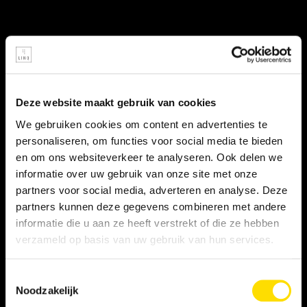
Deze website maakt gebruik van cookies
We gebruiken cookies om content en advertenties te
personaliseren, om functies voor social media te bieden
en om ons websiteverkeer te analyseren. Ook delen we
informatie over uw gebruik van onze site met onze
partners voor social media, adverteren en analyse. Deze
partners kunnen deze gegevens combineren met andere
informatie die u aan ze heeft verstrekt of die ze hebben
verzameld op basis van uw gebruik van hun services.
WAT ZEGGEN LINQERS
Toestemmingsselectie
Noodzakelijk
OVER LINQ?