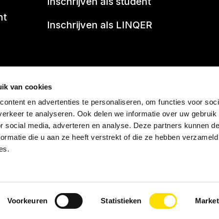
Inschrijven als student
nt
Inschrijven als LINQER
beleid
ik van cookies
ontent en advertenties te personaliseren, om functies voor soci
erkeer te analyseren. Ook delen we informatie over uw gebruik
or social media, adverteren en analyse. Deze partners kunnen 
ormatie die u aan ze heeft verstrekt of die ze hebben verzameld
es.
Voorkeuren
Statistieken
Market
an DNL Groep