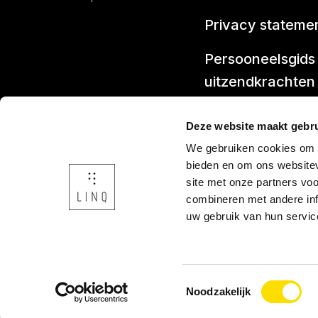
Privacy stateme
Persooneelsgids
uitzendkrachten
Antidiscriminatie
Deze website maakt gebru
Klacht indienen
We gebruiken cookies om c
bieden en om ons websitev
site met onze partners vo
combineren met andere inf
uw gebruik van hun servic
Toestemmingsselectie
Noodzakelijk
Onderdeel v