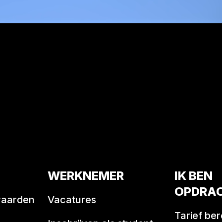
WERKNEMER
IK BEN
OPDRA
waarden
Vacatures
Tarief be