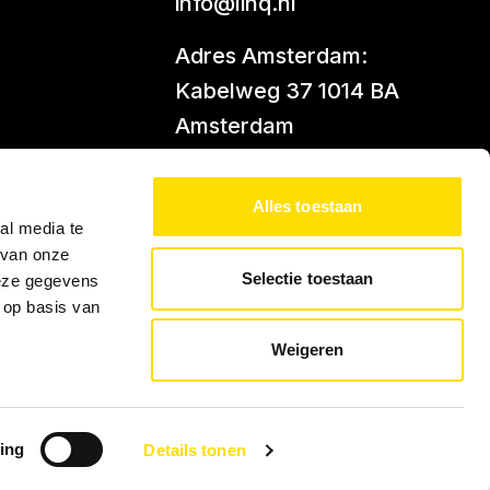
info@linq.nl
Adres Amsterdam:
Kabelweg 37 1014 BA
Amsterdam
Adres Leiden:
Alles toestaan
Kanaalpark 140 2321 JV
al media te
Leiden
 van onze
Selectie toestaan
deze gegevens
 op basis van
Weigeren
ing
Details tonen