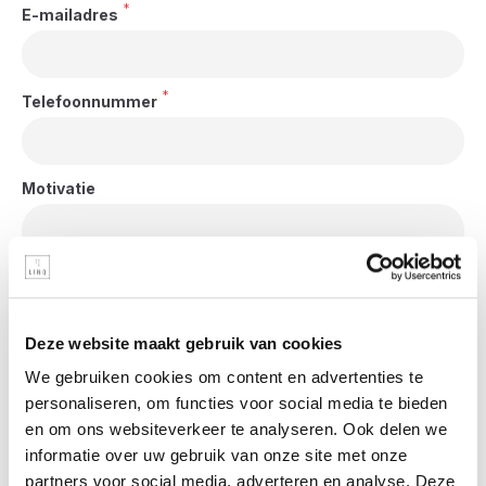
*
E-mailadres
*
Telefoonnummer
Motivatie
(niet vereist)
Deze website maakt gebruik van cookies
CV
We gebruiken cookies om content en advertenties te
personaliseren, om functies voor social media te bieden
en om ons websiteverkeer te analyseren. Ook delen we
*
Privacy statement
informatie over uw gebruik van onze site met onze
Ik ga akkoord met de privacy statement
Lees meer.
partners voor social media, adverteren en analyse. Deze