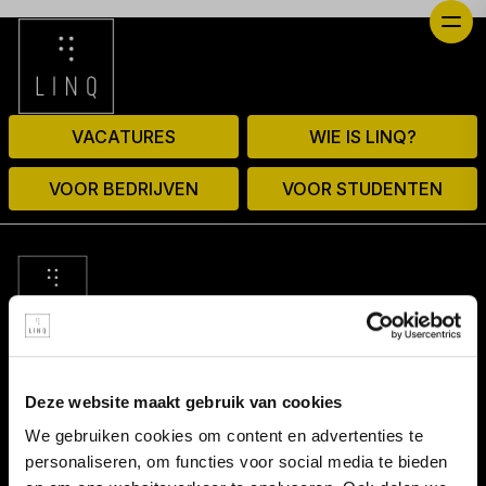
VACATURES
WIE IS LINQ?
VOOR BEDRIJVEN
VOOR STUDENTEN
© 2026 door linq.nl
Deze website maakt gebruik van cookies
LINKS
We gebruiken cookies om content en advertenties te
personaliseren, om functies voor social media te bieden
Algemene voorwaarden NBBU