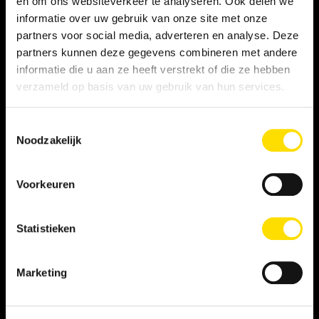
en om ons websiteverkeer te analyseren. Ook delen we
informatie over uw gebruik van onze site met onze
Privacy statement
partners voor social media, adverteren en analyse. Deze
partners kunnen deze gegevens combineren met andere
Persooneelsgids uitzendkrachten
informatie die u aan ze heeft verstrekt of die ze hebben
verzameld op basis van uw gebruik van hun services.
Antidiscriminatiebeleid
Toestemmingsselectie
Klacht indienen
Noodzakelijk
Voorkeuren
WERKNEMER
Vacatures
Statistieken
Inschrijven als student
Marketing
Inschrijven als LINQER