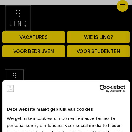
VACATURES
WIE IS LINQ?
VOOR BEDRIJVEN
VOOR STUDENTEN
© 2026 door linq.nl
Deze website maakt gebruik van cookies
LINKS
We gebruiken cookies om content en advertenties te
personaliseren, om functies voor social media te bieden
Algemene voorwaarden NBBU