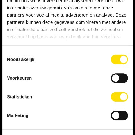
en om ons websiteverkeer te analyseren. Ook delen we
informatie over uw gebruik van onze site met onze
Privacy statement
partners voor social media, adverteren en analyse. Deze
partners kunnen deze gegevens combineren met andere
Persooneelsgids uitzendkrachten
informatie die u aan ze heeft verstrekt of die ze hebben
verzameld op basis van uw gebruik van hun services.
Antidiscriminatiebeleid
Toestemmingsselectie
Klacht indienen
Noodzakelijk
Voorkeuren
WERKNEMER
Vacatures
Statistieken
Inschrijven als student
Marketing
Inschrijven als LINQER