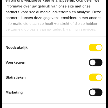
en om ons websiteverkeer te analyseren. Ook delen we
informatie over uw gebruik van onze site met onze
Privacy statement
partners voor social media, adverteren en analyse. Deze
partners kunnen deze gegevens combineren met andere
Persooneelsgids uitzendkrachten
informatie die u aan ze heeft verstrekt of die ze hebben
verzameld op basis van uw gebruik van hun services.
Antidiscriminatiebeleid
Toestemmingsselectie
Klacht indienen
Noodzakelijk
Voorkeuren
WERKNEMER
Vacatures
Statistieken
Inschrijven als student
Marketing
Inschrijven als LINQER