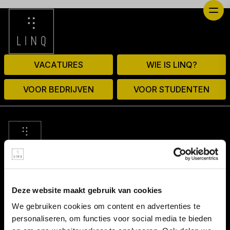
VACATURES
WIE IS LINQ?
VOOR BEDRIJVEN
VOOR STUDENTEN
© 2026 door linq.nl
Deze website maakt gebruik van cookies
LINKS
We gebruiken cookies om content en advertenties te
personaliseren, om functies voor social media te bieden
Algemene voorwaarden NBBU