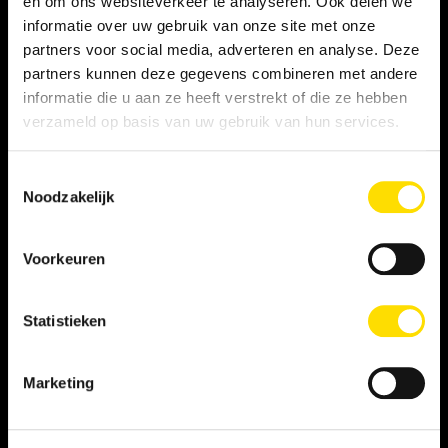
en om ons websiteverkeer te analyseren. Ook delen we
informatie over uw gebruik van onze site met onze
Privacy statement
partners voor social media, adverteren en analyse. Deze
partners kunnen deze gegevens combineren met andere
Persooneelsgids uitzendkrachten
informatie die u aan ze heeft verstrekt of die ze hebben
verzameld op basis van uw gebruik van hun services.
Antidiscriminatiebeleid
Toestemmingsselectie
Klacht indienen
Noodzakelijk
Voorkeuren
WERKNEMER
Vacatures
Statistieken
Inschrijven als student
Marketing
Inschrijven als LINQER