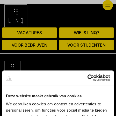
VACATURES
WIE IS LINQ?
VOOR BEDRIJVEN
VOOR STUDENTEN
© 2026 door linq.nl
Deze website maakt gebruik van cookies
LINKS
We gebruiken cookies om content en advertenties te
personaliseren, om functies voor social media te bieden
Algemene voorwaarden NBBU