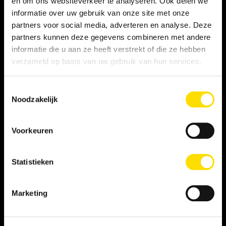
en om ons websiteverkeer te analyseren. Ook delen we
informatie over uw gebruik van onze site met onze
Privacy statement
partners voor social media, adverteren en analyse. Deze
partners kunnen deze gegevens combineren met andere
Persooneelsgids uitzendkrachten
informatie die u aan ze heeft verstrekt of die ze hebben
verzameld op basis van uw gebruik van hun services.
Antidiscriminatiebeleid
Toestemmingsselectie
Klacht indienen
Noodzakelijk
Voorkeuren
WERKNEMER
Vacatures
Statistieken
Inschrijven als student
Marketing
Inschrijven als LINQER