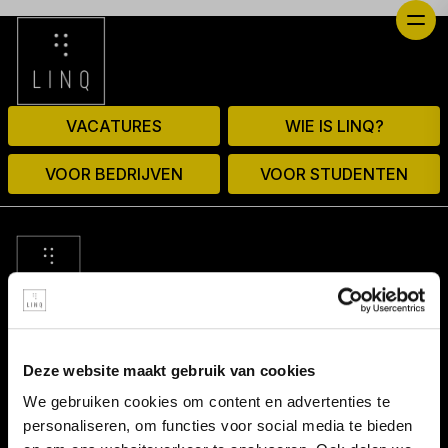
VACATURES
WIE IS LINQ?
VOOR BEDRIJVEN
VOOR STUDENTEN
© 2026 door linq.nl
Deze website maakt gebruik van cookies
LINKS
We gebruiken cookies om content en advertenties te
personaliseren, om functies voor social media te bieden
Algemene voorwaarden NBBU