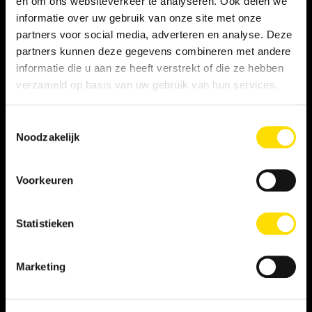
en om ons websiteverkeer te analyseren. Ook delen we
informatie over uw gebruik van onze site met onze
Privacy statement
partners voor social media, adverteren en analyse. Deze
partners kunnen deze gegevens combineren met andere
Persooneelsgids uitzendkrachten
informatie die u aan ze heeft verstrekt of die ze hebben
verzameld op basis van uw gebruik van hun services.
Antidiscriminatiebeleid
Toestemmingsselectie
Klacht indienen
Noodzakelijk
Voorkeuren
WERKNEMER
Vacatures
Statistieken
Inschrijven als student
Marketing
Inschrijven als LINQER