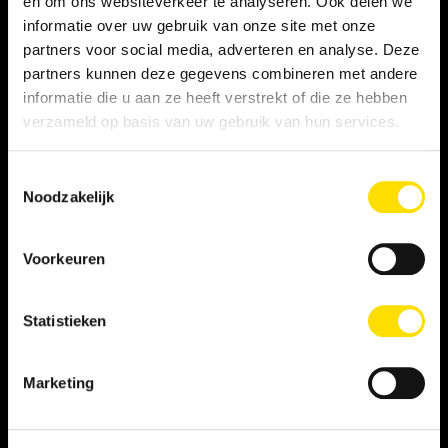
en om ons websiteverkeer te analyseren. Ook delen we
informatie over uw gebruik van onze site met onze
Privacy statement
partners voor social media, adverteren en analyse. Deze
partners kunnen deze gegevens combineren met andere
Persooneelsgids uitzendkrachten
informatie die u aan ze heeft verstrekt of die ze hebben
verzameld op basis van uw gebruik van hun services.
Antidiscriminatiebeleid
Toestemmingsselectie
Klacht indienen
Noodzakelijk
Voorkeuren
WERKNEMER
Vacatures
Statistieken
Inschrijven als student
Marketing
Inschrijven als LINQER