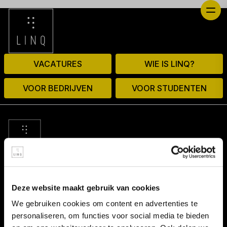
VACATURES
WIE IS LINQ?
VOOR BEDRIJVEN
VOOR STUDENTEN
© 2026 door linq.nl
Deze website maakt gebruik van cookies
LINKS
We gebruiken cookies om content en advertenties te
personaliseren, om functies voor social media te bieden
Algemene voorwaarden NBBU