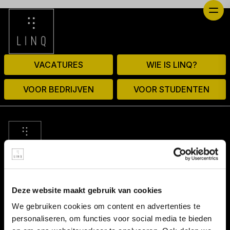
VACATURES
WIE IS LINQ?
VOOR BEDRIJVEN
VOOR STUDENTEN
© 2026 door linq.nl
Deze website maakt gebruik van cookies
LINKS
We gebruiken cookies om content en advertenties te
personaliseren, om functies voor social media te bieden
Algemene voorwaarden NBBU