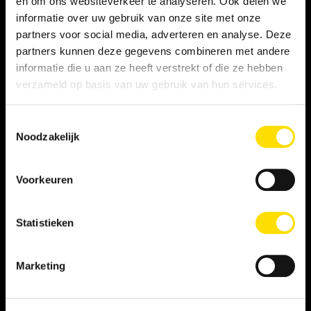
en om ons websiteverkeer te analyseren. Ook delen we
informatie over uw gebruik van onze site met onze
Privacy statement
partners voor social media, adverteren en analyse. Deze
partners kunnen deze gegevens combineren met andere
Persooneelsgids uitzendkrachten
informatie die u aan ze heeft verstrekt of die ze hebben
verzameld op basis van uw gebruik van hun services.
Antidiscriminatiebeleid
Toestemmingsselectie
Klacht indienen
Noodzakelijk
Voorkeuren
WERKNEMER
Vacatures
Statistieken
Inschrijven als student
Marketing
Inschrijven als LINQER