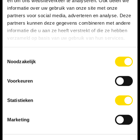
en om ons websiteverkeer te analyseren. Ook delen we
informatie over uw gebruik van onze site met onze
Privacy statement
partners voor social media, adverteren en analyse. Deze
partners kunnen deze gegevens combineren met andere
Persooneelsgids uitzendkrachten
informatie die u aan ze heeft verstrekt of die ze hebben
verzameld op basis van uw gebruik van hun services.
Antidiscriminatiebeleid
Toestemmingsselectie
Klacht indienen
Noodzakelijk
Voorkeuren
WERKNEMER
Vacatures
Statistieken
Inschrijven als student
Marketing
Inschrijven als LINQER