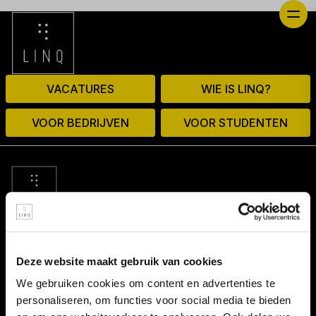
VACATURES
WIE IS LINQ?
VOOR BEDRIJVEN
VOOR STUDENTEN
© 2026 door linq.nl
Deze website maakt gebruik van cookies
LINKS
We gebruiken cookies om content en advertenties te
personaliseren, om functies voor social media te bieden
Algemene voorwaarden NBBU