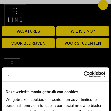
VACATURES
WIE IS LINQ?
VOOR BEDRIJVEN
VOOR STUDENTEN
© 2026 door linq.nl
Deze website maakt gebruik van cookies
LINKS
We gebruiken cookies om content en advertenties te
personaliseren, om functies voor social media te bieden
Algemene voorwaarden NBBU