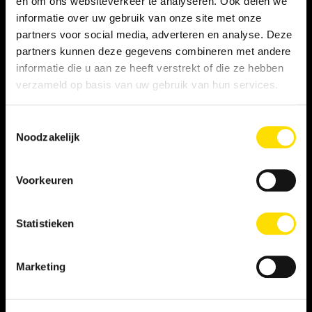
en om ons websiteverkeer te analyseren. Ook delen we
informatie over uw gebruik van onze site met onze
Privacy statement
partners voor social media, adverteren en analyse. Deze
partners kunnen deze gegevens combineren met andere
Persooneelsgids uitzendkrachten
informatie die u aan ze heeft verstrekt of die ze hebben
verzameld op basis van uw gebruik van hun services.
Antidiscriminatiebeleid
Toestemmingsselectie
Klacht indienen
Noodzakelijk
Voorkeuren
WERKNEMER
Vacatures
Statistieken
Inschrijven als student
Marketing
Inschrijven als LINQER