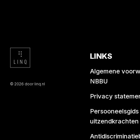
LINKS
Algemene voor
NBBU
© 2026 door linq.nl
Privacy stateme
Persooneelsgids
uitzendkrachten
Antidiscriminatie