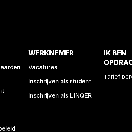
WERKNEMER
IK BEN
OPDRA
waarden
Vacatures
Tarief be
Inschrijven als student
nt
Inschrijven als LINQER
beleid