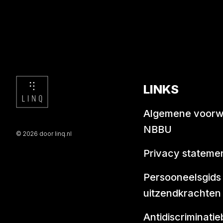
LINKS
Algemene voor
NBBU
© 2026 door linq.nl
Privacy stateme
Persooneelsgids
uitzendkrachten
Antidiscriminatie