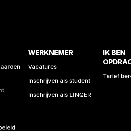
WERKNEMER
IK BEN
OPDRA
waarden
Vacatures
Tarief be
Inschrijven als student
nt
Inschrijven als LINQER
beleid