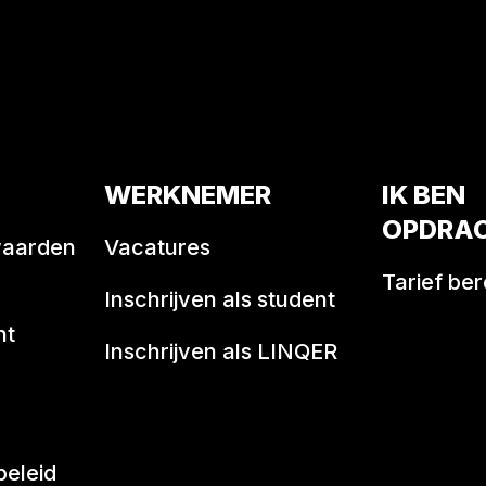
WERKNEMER
IK BEN
OPDRA
waarden
Vacatures
Tarief be
Inschrijven als student
nt
Inschrijven als LINQER
beleid