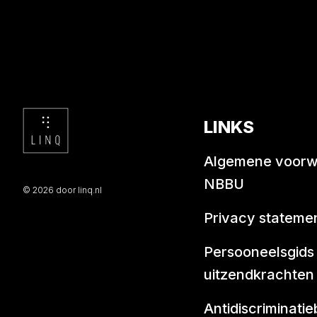
LINKS
Algemene voor
NBBU
© 2026 door linq.nl
Privacy stateme
Persooneelsgids
uitzendkrachten
Antidiscriminatie