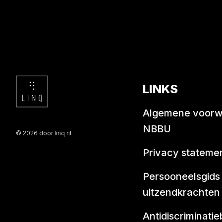
LINKS
Algemene voor
NBBU
© 2026 door linq.nl
Privacy stateme
Persooneelsgids
uitzendkrachten
Antidiscriminatie