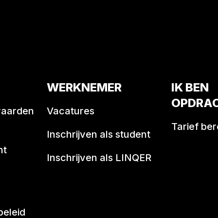
WERKNEMER
IK BEN
OPDRA
waarden
Vacatures
Tarief be
Inschrijven als student
nt
Inschrijven als LINQER
beleid