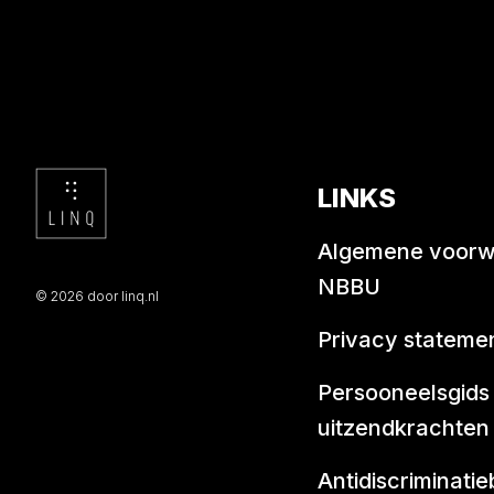
LINKS
Algemene voor
NBBU
© 2026 door linq.nl
Privacy stateme
Persooneelsgids
uitzendkrachten
Antidiscriminatie