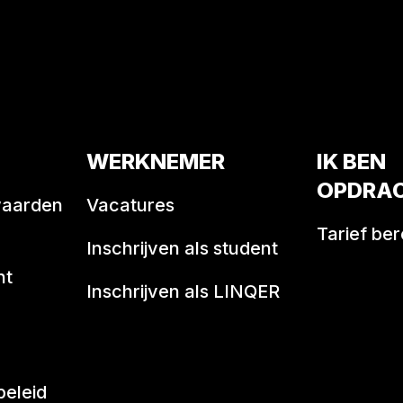
WERKNEMER
IK BEN
OPDRA
waarden
Vacatures
Tarief be
Inschrijven als student
nt
Inschrijven als LINQER
beleid