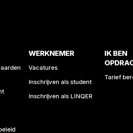
WERKNEMER
IK BEN
OPDRA
waarden
Vacatures
Tarief be
Inschrijven als student
nt
Inschrijven als LINQER
beleid