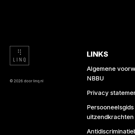
LINKS
Algemene voor
NBBU
© 2026 door linq.nl
Privacy stateme
Persooneelsgids
uitzendkrachten
Antidiscriminatie