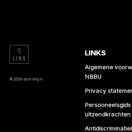
LINKS
Algemene voor
NBBU
© 2026 door linq.nl
Privacy stateme
Persooneelsgids
uitzendkrachten
Antidiscriminatie