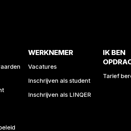
WERKNEMER
IK BEN
OPDRA
waarden
Vacatures
Tarief be
Inschrijven als student
nt
Inschrijven als LINQER
beleid