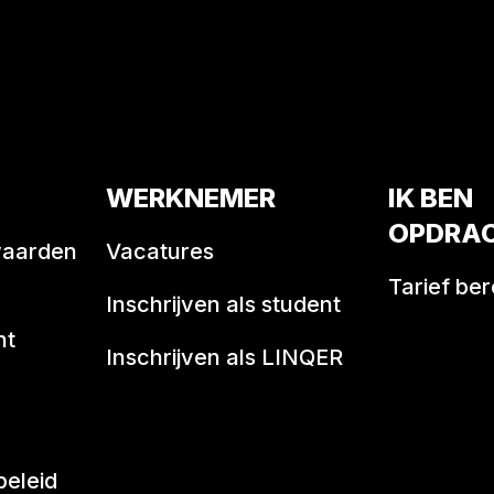
WERKNEMER
IK BEN
OPDRA
waarden
Vacatures
Tarief be
Inschrijven als student
nt
Inschrijven als LINQER
beleid