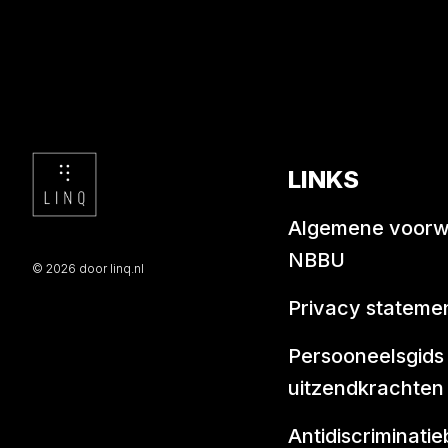
LINKS
Algemene voor
NBBU
© 2026 door linq.nl
Privacy stateme
Persooneelsgids
uitzendkrachten
Antidiscriminatie