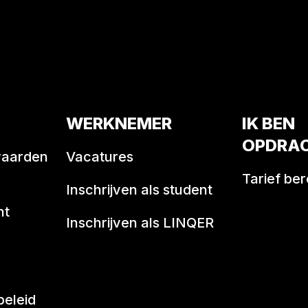
WERKNEMER
IK BEN
OPDRA
waarden
Vacatures
Tarief be
Inschrijven als student
nt
Inschrijven als LINQER
beleid