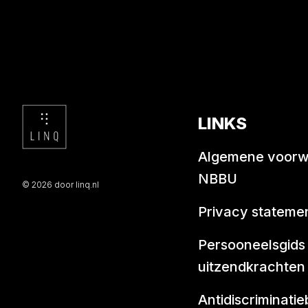
LINKS
Algemene voor
NBBU
© 2026 door linq.nl
Privacy stateme
Persooneelsgids
uitzendkrachten
Antidiscriminatie