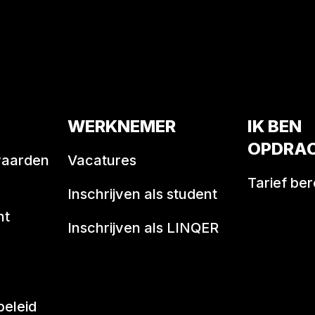
WERKNEMER
IK BEN
OPDRA
waarden
Vacatures
Tarief be
Inschrijven als student
nt
Inschrijven als LINQER
beleid