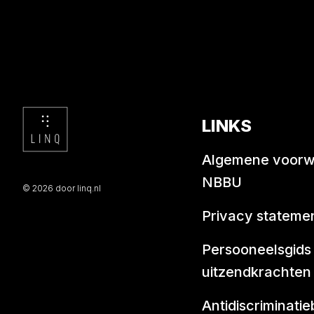
LINKS
Algemene voor
NBBU
© 2026 door linq.nl
Privacy stateme
Persooneelsgids
uitzendkrachten
Antidiscriminatie