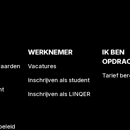
WERKNEMER
IK BEN
OPDRA
waarden
Vacatures
Tarief be
Inschrijven als student
nt
Inschrijven als LINQER
beleid