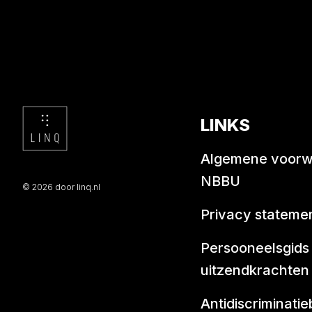
LINKS
Algemene voor
NBBU
© 2026 door linq.nl
Privacy stateme
Persooneelsgids
uitzendkrachten
Antidiscriminatie