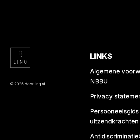
LINKS
Algemene voor
NBBU
© 2026 door linq.nl
Privacy stateme
Persooneelsgids
uitzendkrachten
Antidiscriminatie