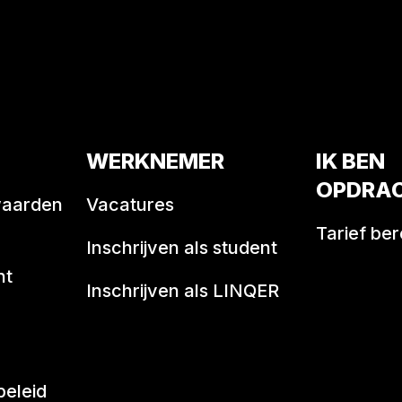
WERKNEMER
IK BEN
OPDRA
waarden
Vacatures
Tarief be
Inschrijven als student
nt
Inschrijven als LINQER
beleid