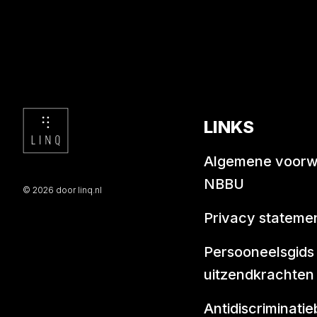
LINKS
Algemene voor
NBBU
© 2026 door linq.nl
Privacy stateme
Persooneelsgids
uitzendkrachten
Antidiscriminatie