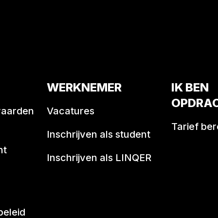
WERKNEMER
IK BEN
OPDRA
waarden
Vacatures
Tarief be
Inschrijven als student
nt
Inschrijven als LINQER
beleid