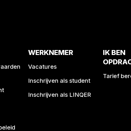
WERKNEMER
IK BEN
OPDRA
waarden
Vacatures
Tarief be
Inschrijven als student
nt
Inschrijven als LINQER
beleid