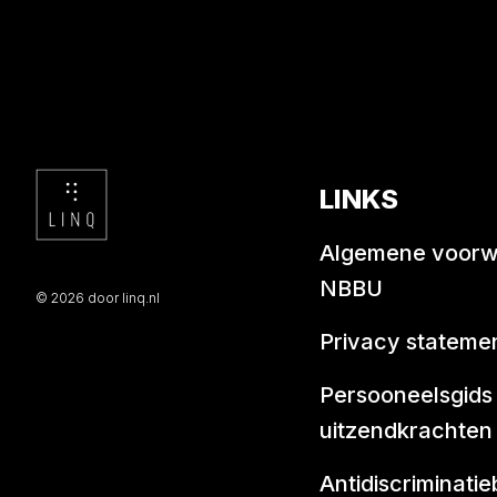
LINKS
Algemene voor
NBBU
© 2026 door linq.nl
Privacy stateme
Persooneelsgids
uitzendkrachten
Antidiscriminatie