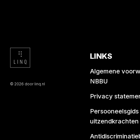
LINKS
Algemene voor
NBBU
© 2026 door linq.nl
Privacy stateme
Persooneelsgids
uitzendkrachten
Antidiscriminatie