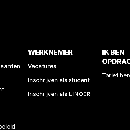
WERKNEMER
IK BEN
OPDRA
waarden
Vacatures
Tarief be
Inschrijven als student
nt
Inschrijven als LINQER
beleid