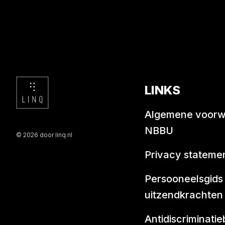
LINKS
Algemene voor
NBBU
© 2026 door linq.nl
Privacy stateme
Persooneelsgids
uitzendkrachten
Antidiscriminatie