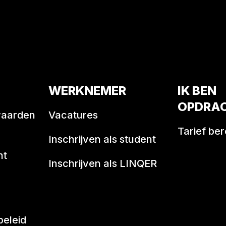
WERKNEMER
IK BEN
OPDRA
waarden
Vacatures
Tarief be
Inschrijven als student
nt
Inschrijven als LINQER
beleid