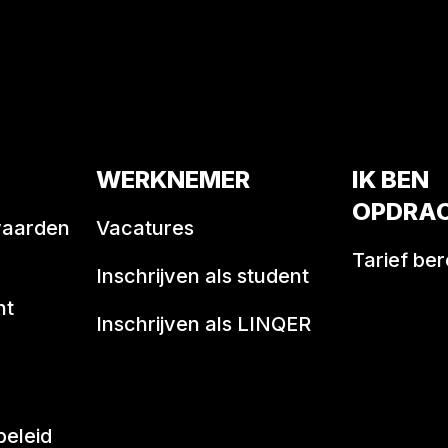
WERKNEMER
IK BEN
OPDRA
waarden
Vacatures
Tarief be
Inschrijven als student
nt
Inschrijven als LINQER
beleid