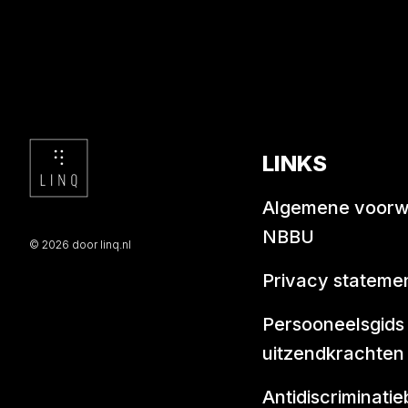
LINKS
Algemene voor
NBBU
© 2026 door linq.nl
Privacy stateme
Persooneelsgids
uitzendkrachten
Antidiscriminatie