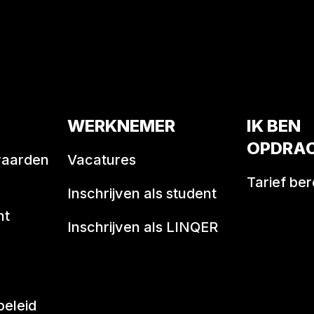
WERKNEMER
IK BEN
OPDRA
waarden
Vacatures
Tarief be
Inschrijven als student
nt
Inschrijven als LINQER
beleid