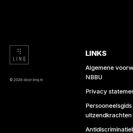
LINKS
Algemene voor
NBBU
© 2026 door linq.nl
Privacy stateme
Persooneelsgids
uitzendkrachten
Antidiscriminatie