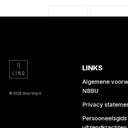
Accepteer alles
Accepteer select
LINKS
Algemene voor
NBBU
© 2026 door linq.nl
Privacy stateme
Persooneelsgids
uitzendkrachten