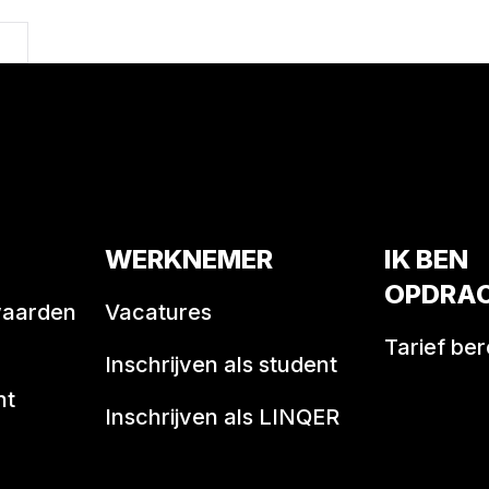
ie
WERKNEMER
IK BEN
OPDRA
waarden
Vacatures
Tarief be
Inschrijven als student
nt
Inschrijven als LINQER